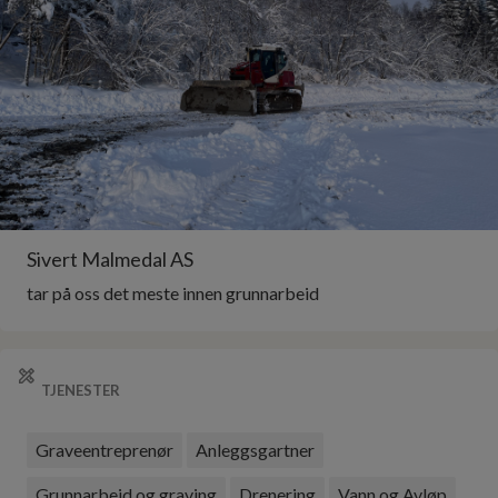
Sivert Malmedal AS
tar på oss det meste innen grunnarbeid
TJENESTER
Graveentreprenør
Anleggsgartner
Grunnarbeid og graving
Drenering
Vann og Avløp