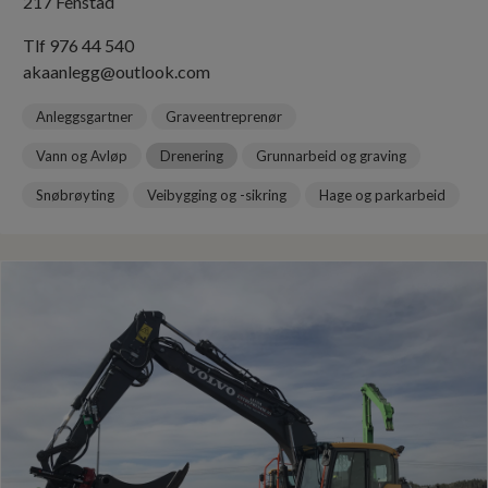
217 Fenstad
Tlf 976 44 540
akaanlegg@outlook.com
Anleggsgartner
Graveentreprenør
Vann og Avløp
Drenering
Grunnarbeid og graving
Snøbrøyting
Veibygging og -sikring
Hage og parkarbeid