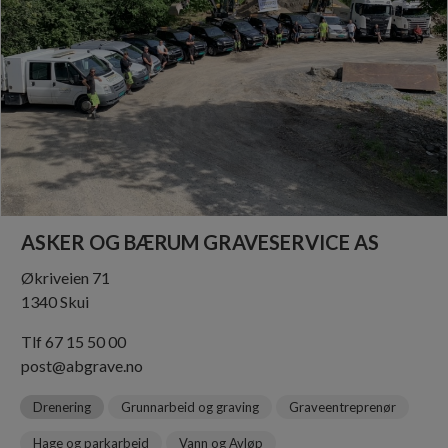
ASKER OG BÆRUM GRAVESERVICE AS
Økriveien 71
1340 Skui
Tlf 67 15 50 00
post@abgrave.no
Drenering
Grunnarbeid og graving
Graveentreprenør
Hage og parkarbeid
Vann og Avløp