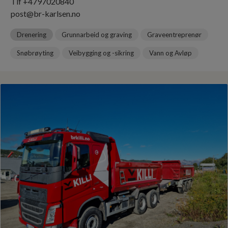
BRØDRENE HALLE AS MEF
Mellomriksvegen 328
7513 Stjørdal
Tlf +4774826666
post@br-halle.no
Drenering
Grunnarbeid og graving
Graveentreprenør
Snøbrøyting
Veibygging og -sikring
Vann og Avløp