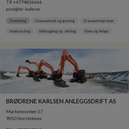
Tlf +4790611299
post@bleiktvedt.no
Drenering
Grunnarbeid og graving
Graveentreprenør
Veibygging og -sikring