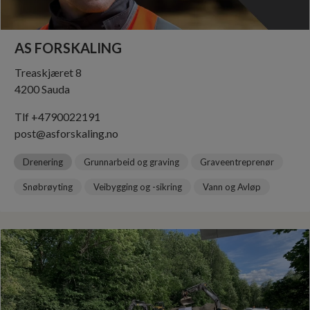
AS FORSKALING
Treaskjæret 8
4200 Sauda
Tlf +4790022191
post@asforskaling.no
Drenering
Grunnarbeid og graving
Graveentreprenør
Snøbrøyting
Veibygging og -sikring
Vann og Avløp