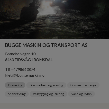
BRØDRENE KILLI AS
russevikvegen 4
9408 Harstad
Tlf +4777060891
post@brkilli.no
Drenering
Grunnarbeid og graving
Graveentreprenør
Snøbrøyting
Veibygging og -sikring
Vann og Avløp