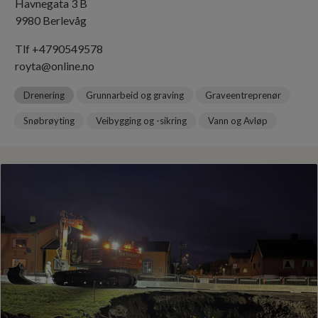
Havnegata 3 B
9980 Berlevåg
Tlf +4790549578
royta@online.no
Drenering
Grunnarbeid og graving
Graveentreprenør
Snøbrøyting
Veibygging og -sikring
Vann og Avløp