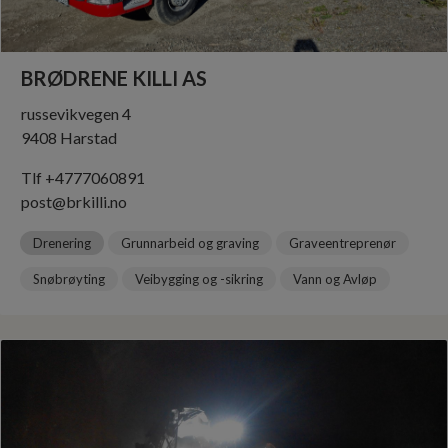
BRØDRENE KARLSEN ANLEGGSDRIFT AS
Markenesveien 17
9050 Storsteinnes
Tlf +4797020840
post@br-karlsen.no
Drenering
Grunnarbeid og graving
Graveentreprenør
Snøbrøyting
Veibygging og -sikring
Vann og Avløp