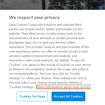
We respect your privacy
Saint-Gobain Composite Solutions and selected third
parties use cookies and/or similar technologies on this
website. They allow access to information such as the
characteristics of your terminal or certain personal data
(navigation data, etc.) to give you the best online
experience. This includes: analysis and improvement of the
user experience and/or our offer of content, products and
services; audience measurement and analysis; and
interactions with social networks. By clicking “Accept All
Cookies”, you agree to the storing of cookies on your device
BUGGE MASKIN OG TRANSPORT AS
to enhance site navigation, analyze site usage, and assist in
our marketing efforts. You may also click on “Cookie
Brandholvegen 10
Settings” to refine your choices. After making your choice,
6460 EIDSVÅG I ROMSDAL
you may adjust your choices at any time by clicking on
"Cookies Settings".
More information about your privacy
Tlf +4798663874
kjetil@buggemaskin.no
Cookies Settings
Accept All Cookies