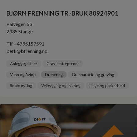
BJØRN FRENNING TR.-BRUK 80924901
Pålvegen 63
2335 Stange
Tlf +4795157591
befk@bfrenning.no