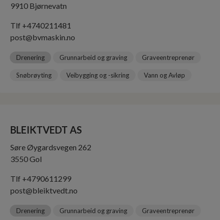
BJØRNEVATN MASKIN AS
Svanvikveien 120
9910 Bjørnevatn
Tlf +4740211481
post@bvmaskin.no
Drenering
Grunnarbeid og graving
Graveentreprenør
Snøbrøyting
Veibygging og -sikring
Vann og Avløp