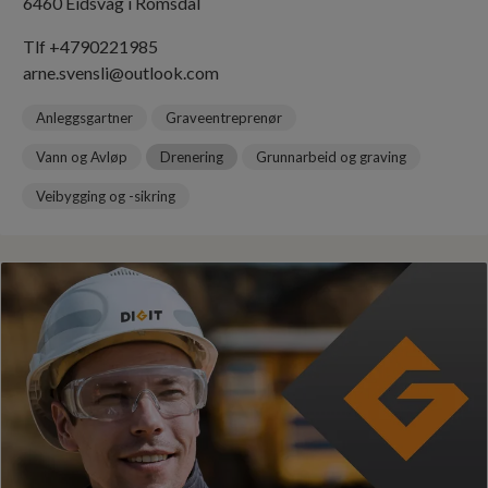
6460 Eidsvåg i Romsdal
Tlf +4790221985
arne.svensli@outlook.com
Anleggsgartner
Graveentreprenør
Vann og Avløp
Drenering
Grunnarbeid og graving
Veibygging og -sikring