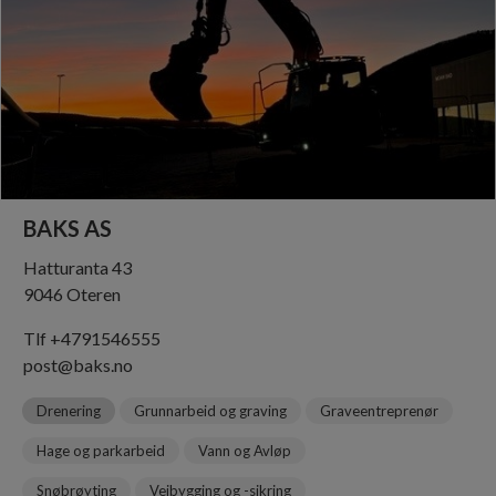
BAKS AS
Hatturanta 43
9046 Oteren
Tlf +4791546555
post@baks.no
Drenering
Grunnarbeid og graving
Graveentreprenør
Hage og parkarbeid
Vann og Avløp
Snøbrøyting
Veibygging og -sikring