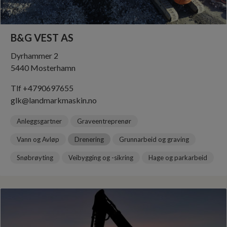
B&G VEST AS
Dyrhammer 2
5440 Mosterhamn
Tlf +4790697655
glk@landmarkmaskin.no
Anleggsgartner
Graveentreprenør
Vann og Avløp
Drenering
Grunnarbeid og graving
Snøbrøyting
Veibygging og -sikring
Hage og parkarbeid