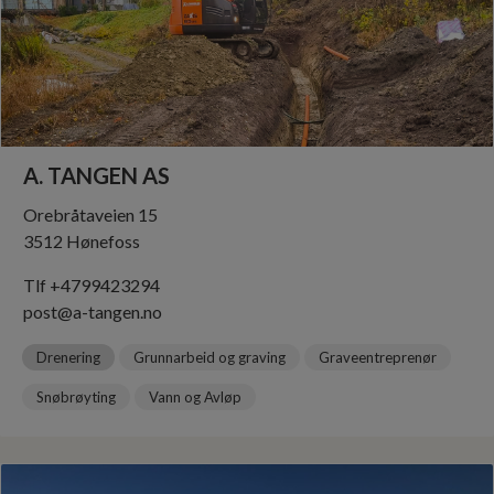
A. TANGEN AS
Orebråtaveien 15
3512 Hønefoss
Tlf +4799423294
post@a-tangen.no
Drenering
Grunnarbeid og graving
Graveentreprenør
Snøbrøyting
Vann og Avløp