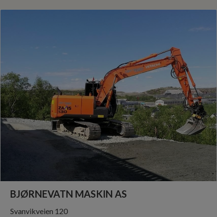
Lekumveien 120
1880 Eidsberg
Tlf +4790918878
graving@bjornsolberg.no
Anleggsgartner
Graveentreprenør
Vann og Avløp
Drenering
Grunnarbeid og graving
Hage og parkarbeid