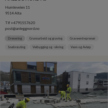
Humleveien 11
9514 Alta
Tlf +4791557620
post@anleggnord.no
Drenering
Grunnarbeid og graving
Graveentreprenør
Snøbrøyting
Veibygging og -sikring
Vann og Avløp