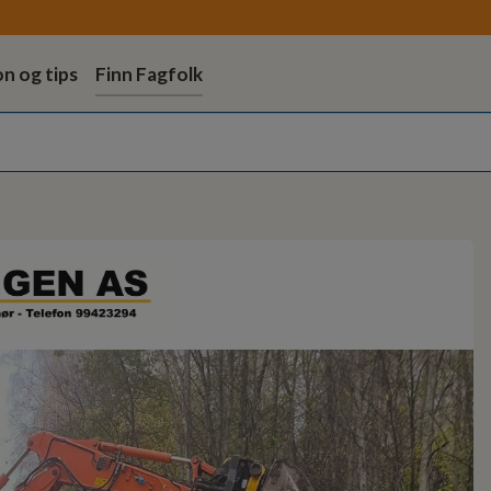
on og tips
Finn Fagfolk