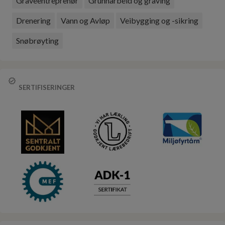
Graveentreprenør
Grunnarbeid og graving
Drenering
Vann og Avløp
Veibygging og -sikring
Snøbrøyting
SERTIFISERINGER