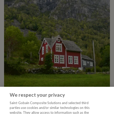
We respect your privacy
Saint-Gobain Composite Solutions and selected third
15.07.2024
DIGIT
parties use cookies and/or similar technologies on this
website. They allow access to information such as the