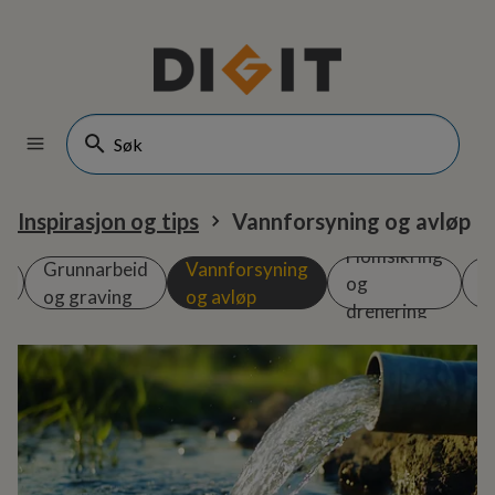
Inspirasjon og tips
Vannforsyning og avløp
Flomsikring
n
Grunnarbeid
Vannforsyning
S
og
og graving
og avløp
l
drenering