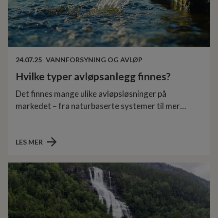
24.07.25
VANNFORSYNING OG AVLØP
Hvilke typer avløpsanlegg finnes?
Det finnes mange ulike avløpsløsninger på
markedet – fra naturbaserte systemer til mer
teknologibaserte løsninger. Her sammenligner vi to
fleksible og mye brukte alternativer:
minirenseanlegg og slamavskiller med infiltrasjon.
LES MER
Begge kan tilpasses kravene i din kommune og
fremtidige miljøkrav.