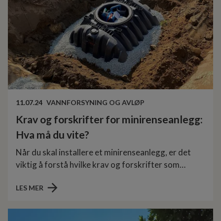
11.07.24
VANNFORSYNING OG AVLØP
Krav og forskrifter for minirenseanlegg:
Hva må du vite?
Når du skal installere et minirenseanlegg, er det
viktig å forstå hvilke krav og forskrifter som
gjelder. Regelverket skal sikre at anlegget fungerer
LES MER
effektivt og miljøvennlig. Her får du en oppdatert
oversikt over hva du må vite, og hvor du finner
informasjonen.