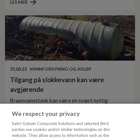
oversikt over hva du bør tenke på, og hvordan du
LES MER
kommer i gang.
31.03.22
VANNFORSYNING OG AVLØP
Tilgang på slokkevann kan være
avgjørende
Brannvannstank kan være en svært nyttig
installasjon i en rekke områder som boligfelt,
We respect your privacy
hyttefelt, bensinstasjoner, industriområder,
LES MER
tunneler og andre steder hvor tilgang til vann for
Saint-Gobain Composite Solutions and selected third
parties use cookies and/or similar technologies on this
slokking er begrenset.
website. They allow access to information such as the