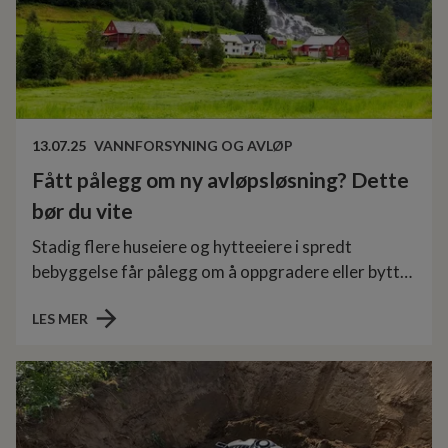
13.07.25
VANNFORSYNING OG AVLØP
Fått pålegg om ny avløpsløsning? Dette
bør du vite
Stadig flere huseiere og hytteeiere i spredt
bebyggelse får pålegg om å oppgradere eller bytte
ut avløpsløsningen. Enten du har gammel
LES MER
septiktank eller ikke tilfredsstiller dagens krav, er
det viktig å vite hva det innebærer – og hvem som
kan hjelpe deg videre.