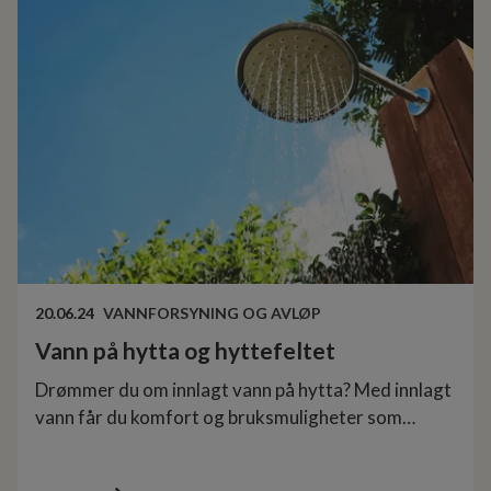
20.06.24
VANNFORSYNING OG AVLØP
Vann på hytta og hyttefeltet
Drømmer du om innlagt vann på hytta? Med innlagt
vann får du komfort og bruksmuligheter som
minner om hjemmet. Men det følger også krav,
kostnader og ansvar. Her får du en oppdatert